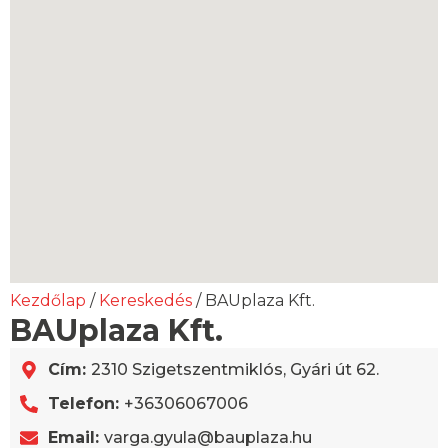
Kezdőlap
/
Kereskedés
/ BAUplaza Kft.
BAUplaza Kft.
Cím:
2310 Szigetszentmiklós, Gyári út 62.
Telefon:
+36306067006
Email:
varga.gyula@bauplaza.hu