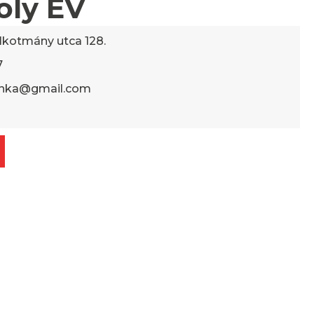
oly EV
lkotmány utca 128.
7
nka@gmail.com