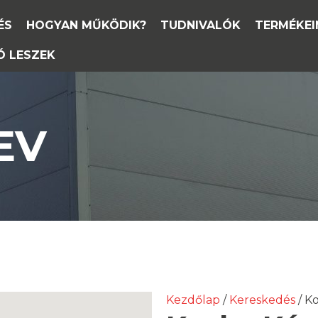
ÉS
HOGYAN MŰKÖDIK?
TUDNIVALÓK
TERMÉKEI
Ó LESZEK
EV
Kezdőlap
/
Kereskedés
/ K