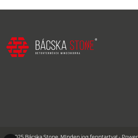
© 2025 Bácska Stone. MInden jog fenntartva! - Powe