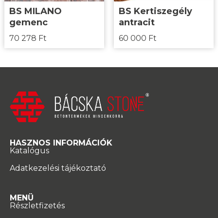
BS MILANO
BS Kertiszegély
gemenc
antracit
70 278
Ft
60 000
Ft
HASZNOS INFORMÁCIÓK
Katalógus
Adatkezelési tájékoztató
MENÜ
Részletfizetés